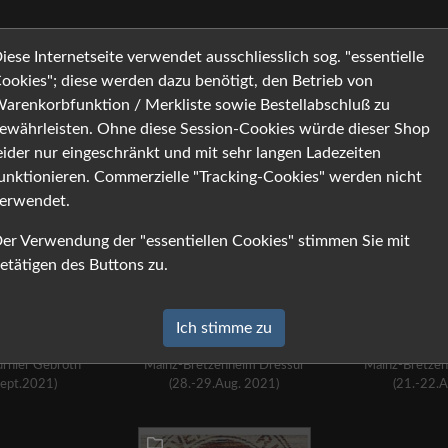
 Informationen
Warenk
iese Internetseite verwendet ausschliesslich sog. "essentielle
ookies"; diese werden dazu benötigt, den Betrieb von
arenkorbfunktion / Merkliste sowie Bestellabschluß zu
ewährleisten. Ohne diese Session-Cookies würde dieser Shop
eider nur eingeschränkt und mit sehr langen Ladezeiten
unktionieren. Commerzielle "Tracking-Cookies" werden nicht
erwendet.
er Verwendung der "essentiellen Cookies" stimmen Sie mit
etätigen des Buttons zu.
Ich stimme zu
rnier Gebroth
Mainz-Bretzenheim Dressur
Mainz-Bretzen
Sept.2021)
(28.-29.Aug. 2021)
(21.-22.