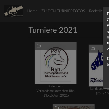
Home
ZU DEN TURNIERFOTOS
Rechtliche
D
C
W
Turniere 2021
g
l
f
v
D
b
Bodenheim
Landesponytu
Verbandsmeisterschaft Rhh
(25.-26.
(13.-15.Aug.2021)