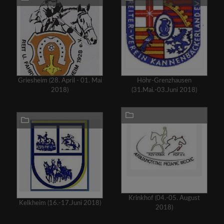
Griesheim (28. April - 01. Mai
Höhr-Grenzhausen
2018)
(31.Mai.-03.Juni 2018)
Krinkhof (04.-05. August
Kelkheim (16.-17.Juni 2018)
2018)