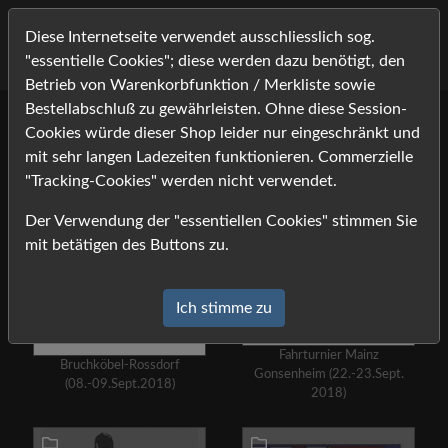
Diese Internetseite verwendet ausschliesslich sog.
"essentielle Cookies"; diese werden dazu benötigt, den
Betrieb von Warenkorbfunktion / Merkliste sowie
Bestellabschluß zu gewährleisten. Ohne diese Session-
Turniere 2018
ZU DEN TURNIERFOTOS
Cookies würde dieser Shop leider nur eingeschränkt und
mit sehr langen Ladezeiten funktionieren. Commerzielle
"Tracking-Cookies" werden nicht verwendet.
Der Verwendung der "essentiellen Cookies" stimmen Sie
mit betätigen des Buttons zu.
Ich stimme zu
Fahrturnier Mainz
Bruchköbel-Rossdorf
Gonsenheim (22.-23.Sept.
(08.-09.Sept.2018)
2018)