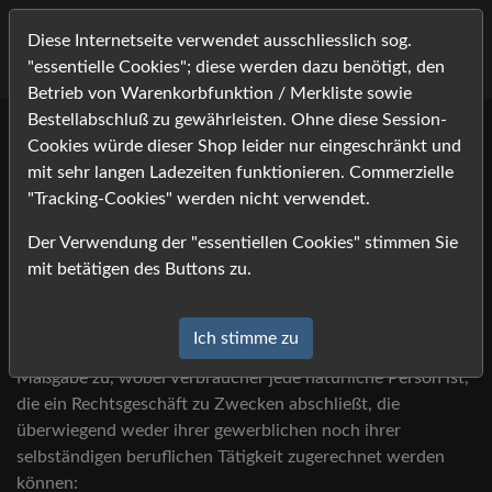
Diese Internetseite verwendet ausschliesslich sog.
"essentielle Cookies"; diese werden dazu benötigt, den
Betrieb von Warenkorbfunktion / Merkliste sowie
Bestellabschluß zu gewährleisten. Ohne diese Session-
Cookies würde dieser Shop leider nur eingeschränkt und
Widerrufsbelehrung &
mit sehr langen Ladezeiten funktionieren. Commerzielle
Widerrufsformular
"Tracking-Cookies" werden nicht verwendet.
Der Verwendung der "essentiellen Cookies" stimmen Sie
A. Widerrufsbelehrung
mit betätigen des Buttons zu.
Einleitung
Ich stimme zu
Verbrauchern steht ein Widerrufsrecht nach folgender
Maßgabe zu, wobei Verbraucher jede natürliche Person ist,
die ein Rechtsgeschäft zu Zwecken abschließt, die
überwiegend weder ihrer gewerblichen noch ihrer
selbständigen beruflichen Tätigkeit zugerechnet werden
können: