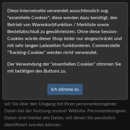
Diese Internetseite verwendet ausschliesslich sog.
"essentielle Cookies"; diese werden dazu benötigt, den
Betrieb von Warenkorbfunktion / Merkliste sowie
Bestellabschluß zu gewährleisten. Ohne diese Session-
Cookies würde dieser Shop leider nur eingeschränkt und
Datenschutzerklärung
mit sehr langen Ladezeiten funktionieren. Commerzielle
"Tracking-Cookies" werden nicht verwendet.
1) Einleitung und
Der Verwendung der "essentiellen Cookies" stimmen Sie
Kontaktdaten des
mit betätigen des Buttons zu.
Verantwortlichen
Ich stimme zu
1.1
Wir freuen uns, dass Sie unsere Website besuchen und
bedanken uns für Ihr Interesse. Im Folgenden informieren
wir Sie über den Umgang mit Ihren personenbezogenen
Daten bei der Nutzung unserer Website. Personenbezogene
Daten sind hierbei alle Daten, mit denen Sie persönlich
identifiziert werden können.