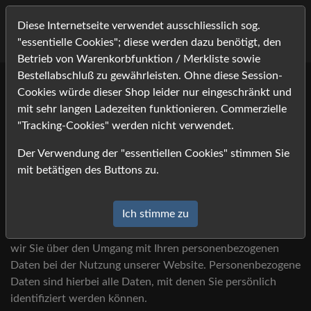
Diese Internetseite verwendet ausschliesslich sog.
"essentielle Cookies"; diese werden dazu benötigt, den
Betrieb von Warenkorbfunktion / Merkliste sowie
Bestellabschluß zu gewährleisten. Ohne diese Session-
Cookies würde dieser Shop leider nur eingeschränkt und
Datenschutzerklärung
mit sehr langen Ladezeiten funktionieren. Commerzielle
"Tracking-Cookies" werden nicht verwendet.
1) Einleitung und
Der Verwendung der "essentiellen Cookies" stimmen Sie
Kontaktdaten des
mit betätigen des Buttons zu.
Verantwortlichen
Ich stimme zu
1.1
Wir freuen uns, dass Sie unsere Website besuchen und
bedanken uns für Ihr Interesse. Im Folgenden informieren
wir Sie über den Umgang mit Ihren personenbezogenen
Daten bei der Nutzung unserer Website. Personenbezogene
Daten sind hierbei alle Daten, mit denen Sie persönlich
identifiziert werden können.