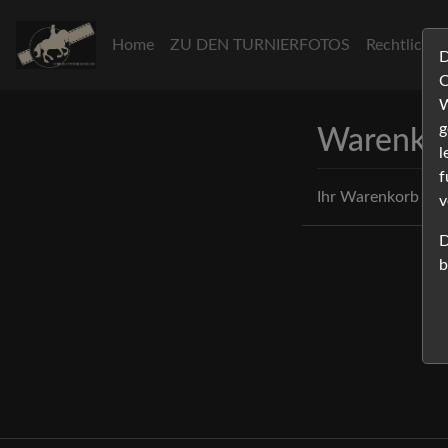
Home
ZU DEN TURNIERFOTOS
Rechtliche
D
C
W
g
Warenko
l
f
Ihr Warenkorb ist l
v
D
b