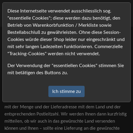
Diese Internetseite verwendet ausschliesslich sog.
"essentielle Cookies"; diese werden dazu benötigt, den
Betrieb von Warenkorbfunktion / Merkliste sowie
Bestellabschluß zu gewährleisten. Ohne diese Session-
Cookies würde dieser Shop leider nur eingeschränkt und
A. Versandkosteninformationen:
mit sehr langen Ladezeiten funktionieren. Commerzielle
Ein Versand der Ware ist standardmäßig nur in die unten
"Tracking-Cookies" werden nicht verwendet.
aufgeführten Länder möglich. Je nach Umfang Ihrer Bestellung
Der Verwendung der "essentiellen Cookies" stimmen Sie
erfolgt der Versand per DHL – Paket oder Briefpost
mit betätigen des Buttons zu.
Einschreiben.
Sollten Sie den Versand in ein anderes Land wünschen, dann
Ich stimme zu
schreiben Sie uns bitte vor einer Bestellung eine E-Mail an
schmaus-nina@t-online.de und nennen Sie uns bitte den Artikel
mit der Menge und der Lieferadresse mit dem Land und der
entsprechenden Postleitzahl. Wir werden Ihnen dann kurzfristig
mitteilen, ob wir auch in das gewünschte Land versenden
können und Ihnen – sollte eine Lieferung an die gewünschte