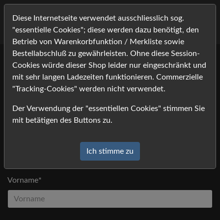
Diese Internetseite verwendet ausschliesslich sog.
"essentielle Cookies"; diese werden dazu benötigt, den
Betrieb von Warenkorbfunktion / Merkliste sowie
Bestellabschluß zu gewährleisten. Ohne diese Session-
Cookies würde dieser Shop leider nur eingeschränkt und
Bitte tragen Sie Ihre Kontaktdaten ein, und klicken Sie auf
mit sehr langen Ladezeiten funktionieren. Commerzielle
[absenden].
"Tracking-Cookies" werden nicht verwendet.
Anfrage
Der Verwendung der "essentiellen Cookies" stimmen Sie
*) Felder mit einem Stern dürfen nicht leer bleiben
mit betätigen des Buttons zu.
Anrede
Ich stimme zu
Vorname*