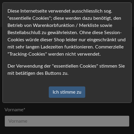
Diese Internetseite verwendet ausschliesslich sog.
"essentielle Cookies"; diese werden dazu benötigt, den
Betrieb von Warenkorbfunktion / Merkliste sowie
Bestellabschluß zu gewährleisten. Ohne diese Session-
Cookies würde dieser Shop leider nur eingeschränkt und
Bitte tragen Sie Ihre Kontaktdaten ein, und klicken Sie auf
mit sehr langen Ladezeiten funktionieren. Commerzielle
[absenden].
"Tracking-Cookies" werden nicht verwendet.
Anfrage
Der Verwendung der "essentiellen Cookies" stimmen Sie
*) Felder mit einem Stern dürfen nicht leer bleiben
mit betätigen des Buttons zu.
Anrede
Ich stimme zu
Vorname*