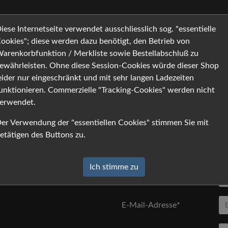
 Informationen
Warenk
iese Internetseite verwendet ausschliesslich sog. "essentielle
ookies"; diese werden dazu benötigt, den Betrieb von
arenkorbfunktion / Merkliste sowie Bestellabschluß zu
ewährleisten. Ohne diese Session-Cookies würde dieser Shop
Anfrage
ken Sie auf [absenden].
eider nur eingeschränkt und mit sehr langen Ladezeiten
unktionieren. Commerzielle "Tracking-Cookies" werden nicht
Anrede
erwendet.
er Verwendung der "essentiellen Cookies" stimmen Sie mit
Vorname*
etätigen des Buttons zu.
Nachname*
Ich stimme zu
Firma
E-Mail-Adresse*