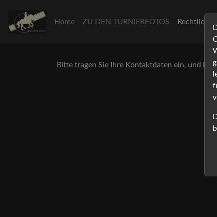
Home
ZU DEN TURNIERFOTOS
Rechtliche
D
C
W
g
Bitte tragen Sie Ihre Kontaktdaten ein, und klic
l
f
v
D
b