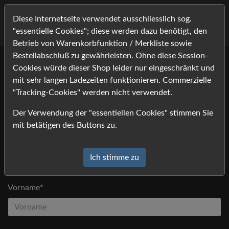
Diese Internetseite verwendet ausschliesslich sog.
"essentielle Cookies"; diese werden dazu benötigt, den
Betrieb von Warenkorbfunktion / Merkliste sowie
Bestellabschluß zu gewährleisten. Ohne diese Session-
Cookies würde dieser Shop leider nur eingeschränkt und
Bitte tragen Sie Ihre Kontaktdaten ein, und klicken Sie auf
mit sehr langen Ladezeiten funktionieren. Commerzielle
[absenden].
"Tracking-Cookies" werden nicht verwendet.
Anfrage
Der Verwendung der "essentiellen Cookies" stimmen Sie
*) Felder mit einem Stern dürfen nicht leer bleiben
mit betätigen des Buttons zu.
Anrede
Ich stimme zu
Vorname*