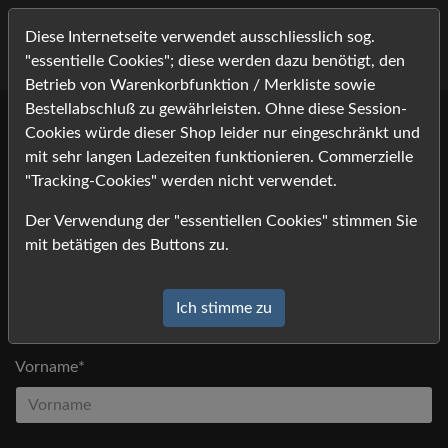
Diese Internetseite verwendet ausschliesslich sog.
"essentielle Cookies"; diese werden dazu benötigt, den
Betrieb von Warenkorbfunktion / Merkliste sowie
Bestellabschluß zu gewährleisten. Ohne diese Session-
Cookies würde dieser Shop leider nur eingeschränkt und
Bitte tragen Sie Ihre Kontaktdaten ein, und klicken Sie auf
mit sehr langen Ladezeiten funktionieren. Commerzielle
[absenden].
"Tracking-Cookies" werden nicht verwendet.
Anfrage
Der Verwendung der "essentiellen Cookies" stimmen Sie
*) Felder mit einem Stern dürfen nicht leer bleiben
mit betätigen des Buttons zu.
Anrede
Ich stimme zu
Vorname*